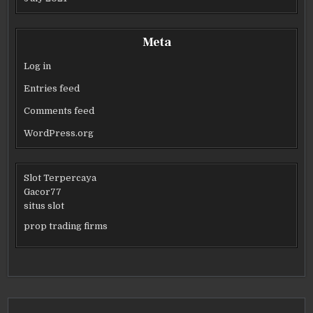
Meta
Log in
Entries feed
Comments feed
WordPress.org
Slot Terpercaya
Gacor77
situs slot
prop trading firms