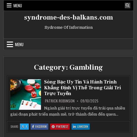
Skip
MENU
to
content
syndrome-des-balkans.com
Sydrome Of Information
MENU
Category:
Gambling
Sòng Bạc Uy Tín Và Hành Trình
Khẳng Định Vị Thế Trong Giải Trí
Trực Tuyến
PATRICK ROBINSON
09/10/2025
Ngành giải trí trực tuyến đã trải qua nhiều
giai đoạn phát triển mạnh mẽ, trở thành điểm đến quen…
:
:
:
:
SHARE:
X
FACEBOOK
PINTEREST
LINKEDIN
SÒNG
SÒNG
SÒNG
SÒNG
BẠC
BẠC
BẠC
BẠC
UY
UY
UY
UY