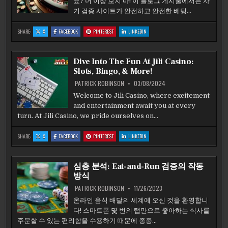
요? 더 이상 보지 마! 이 블로그 게시물에서는 사
기 검증 사이트가 안전하고 안전한 베팅…
:
:
:
:
SHARE:
X
FACEBOOK
PINTEREST
LINKEDIN
사
사
사
사
기
기
기
기
검
검
검
검
증
증
증
증
사
사
사
사
Dive Into The Fun At Jili Casino:
이
이
이
이
트
트
트
트
Slots, Bingo, & More!
의
의
의
의
베
베
베
베
팅
팅
팅
팅
PATRICK ROBINSON
03/08/2024
에
에
에
에
서
서
서
서
Welcome to Jili Casino, where excitement
의
의
의
의
역
역
역
역
and entertainment await you at every
할
할
할
할
turn. At Jili Casino, we pride ourselves on…
:
:
:
:
SHARE:
X
FACEBOOK
PINTEREST
LINKEDIN
DIVE
DIVE
DIVE
DIVE
INTO
INTO
INTO
INTO
THE
THE
THE
THE
FUN
FUN
FUN
FUN
AT
AT
AT
AT
심층 분석: Eat-and-Run 검증의 작동
JILI
JILI
JILI
JILI
CASINO:
CASINO:
CASINO:
CASINO:
방식
SLOTS,
SLOTS,
SLOTS,
SLOTS,
BINGO,
BINGO,
BINGO,
BINGO,
&
&
&
&
PATRICK ROBINSON
11/26/2023
MORE!
MORE!
MORE!
MORE!
온라인 음식 배달의 세계에 오신 것을 환영합니
다! 스마트폰 몇 번의 탭만으로 좋아하는 식사를
주문할 수 있는 편리함을 수용하기 때문에 종종…