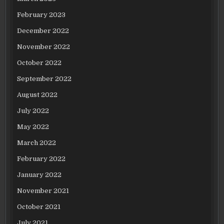
February 2023
December 2022
November 2022
October 2022
September 2022
August 2022
July 2022
May 2022
March 2022
February 2022
January 2022
November 2021
October 2021
July 2021