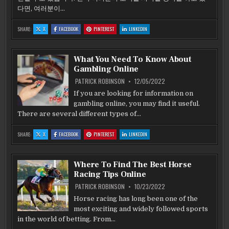
다면, 여러분이…
:
:
:
:
SHARE:
X
FACEBOOK
PINTEREST
LINKEDIN
<H1>
<H1>
<H1>
<H1>
어
어
어
어
떻
떻
떻
떻
게
게
게
게
하
하
하
하
What You Need To Know About
면
면
면
면
도
도
도
도
Gambling Online
박
박
박
박
을
을
을
을
시
시
시
시
PATRICK ROBINSON
12/05/2022
작
작
작
작
할
할
할
할
If you are looking for information on
수
수
수
수
있
있
있
있
gambling online, you may find it useful.
을
을
을
을
까
까
까
까
There are several different types of…
요?
요?
요?
요?
</H1>
</H1>
</H1>
</H1>
:
:
:
:
SHARE:
X
FACEBOOK
PINTEREST
LINKEDIN
WHAT
WHAT
WHAT
WHAT
YOU
YOU
YOU
YOU
NEED
NEED
NEED
NEED
TO
TO
TO
TO
KNOW
KNOW
KNOW
KNOW
Where To Find The Best Horse
ABOUT
ABOUT
ABOUT
ABOUT
GAMBLING
GAMBLING
GAMBLING
GAMBLING
Racing Tips Online
ONLINE
ONLINE
ONLINE
ONLINE
PATRICK ROBINSON
10/23/2022
Horse racing has long been one of the
most exciting and widely followed sports
in the world of betting. From…