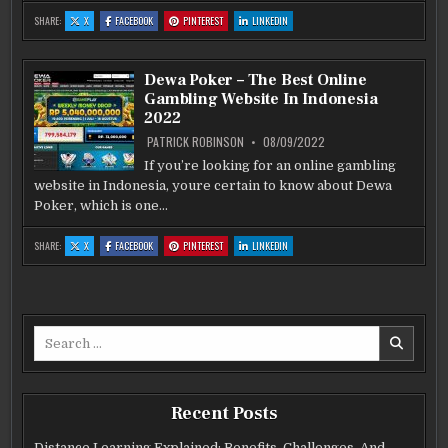
:
:
:
:
SHARE:
X
FACEBOOK
PINTEREST
LINKEDIN
WHERE
WHERE
WHERE
WHERE
TO
TO
TO
TO
FIND
FIND
FIND
FIND
THE
THE
THE
THE
BEST
BEST
BEST
BEST
Dewa Poker – The Best Online
HORSE
HORSE
HORSE
HORSE
RACING
RACING
RACING
RACING
Gambling Website In Indonesia
TIPS
TIPS
TIPS
TIPS
ONLINE
ONLINE
ONLINE
ONLINE
2022
PATRICK ROBINSON
08/09/2022
If you’re looking for an online gambling
website in Indonesia, youre certain to know about Dewa
Poker, which is one…
:
:
:
:
SHARE:
X
FACEBOOK
PINTEREST
LINKEDIN
DEWA
DEWA
DEWA
DEWA
POKER
POKER
POKER
POKER
–
–
–
–
THE
THE
THE
THE
BEST
BEST
BEST
BEST
ONLINE
ONLINE
ONLINE
ONLINE
GAMBLING
GAMBLING
GAMBLING
GAMBLING
WEBSITE
WEBSITE
WEBSITE
WEBSITE
Search
IN
IN
IN
IN
INDONESIA
INDONESIA
INDONESIA
INDONESIA
for:
2022
2022
2022
2022
Recent Posts
Distance Learning Explained: Benefits, Challenges, And