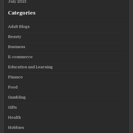
July 2021
Categories
Adult Blogs
Beauty
Business
E-commerce
Education and Learning
Finance
Food
Gambling
Gifts
Health
Hobbies