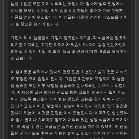
샘플 수집은 모든 것이 시작되는 곳입니다. 형사가 범죄 현장에서
단서를 모으는 것처럼, 먹튀 검증 전문가들은 출처가 다른 다양한
식품을 엄선해 수집합니다. 이 샘플은 나중에 엄격한 테스트를 거치
게 될 중요한 증거가 됩니다.
그런데 왜 이 샘플들이 그렇게 중요합니까? 음, 각 식품에는 암호화
되기를 기다리는 고유한 이야기가 있습니다. 마치 검증 전문가만이
밝혀낼 수 있는 비밀, 즉 출처, 품질 및 안전에 대한 비밀을 속삭이는
것 같습니다.
이 흥미로운 추적에서 당사의 검증 팀은 최첨단 기술과 전문 지식으
로 무장한 요리 탐정이 됩니다. 그들은 외관부터 포장까지 각 샘플
을 둘러싼 모든 세부 사항을 꼼꼼하게 문서화하는 것으로 시작합니
다. 이 세심한 접근 방식은 진실을 향한 그들의 탐구에서 돌이 뒤집
히지 않도록 보장합니다.이 팀은 중요한 표본을 찾기 위해 시장, 식
당 그리고 심지어 집 부엌까지 샅샅이 뒤지면서 다양한 맛과 질감을
만나게 되는데, 이것은 진정한 미식 모험입니다! 이국적인 향신료부
터 동네 별미나 슈퍼마켓 통로에 처박혀 있는 냉동 식품에 이르기까
지, 이 먹을 수 있는 보물들은 숨겨진 진실을 가지고 있으며, 이 진실
들은 궁극적으로 후속 단계 동안 밝혀질 것입니다.이제 막 시작하는