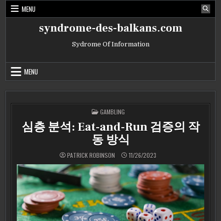
Skip
MENU
to
content
syndrome-des-balkans.com
Sydrome Of Information
MENU
POSTED
GAMBLING
IN
심층 분석: Eat-and-Run 검증의 작
동 방식
PATRICK ROBINSON
11/26/2023